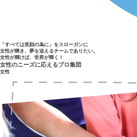
「すべては笑顔の為に」をスローガンに
女性が輝き、夢を追えるチームでありたい。
女性が輝けば、世界が輝く！
女性のニーズに応えるプロ集団
女性